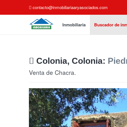
contacto@inmobiliariaaryasociados.com
Inmobiliaria
Buscador de in
Colonia, Colonia:
Pied
Venta de Chacra.